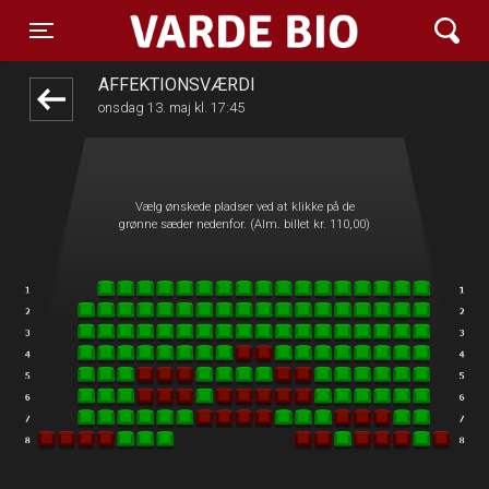
Varde Bio ApS
front03-cc 040506
Toggle navigation
AFFEKTIONSVÆRDI
onsdag 13. maj kl. 17:45
Vælg ønskede pladser ved at klikke på de
grønne sæder nedenfor. (Alm. billet kr. 110,00)