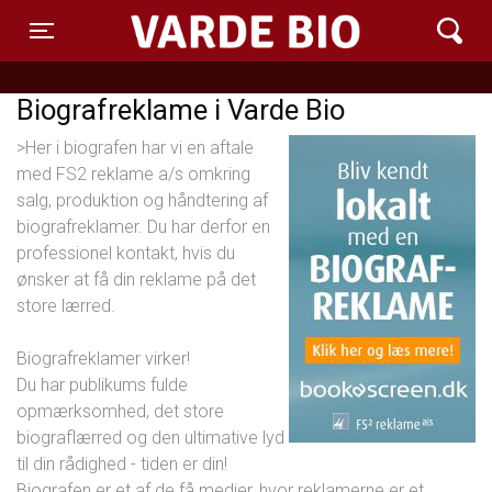
Varde Bio ApS
Toggle navigation
Biografreklame i Varde Bio
>Her i biografen har vi en aftale
med FS2 reklame a/s omkring
salg, produktion og håndtering af
biografreklamer. Du har derfor en
professionel kontakt, hvis du
ønsker at få din reklame på det
store lærred.
Biografreklamer virker!
Du har publikums fulde
opmærksomhed, det store
biograflærred og den ultimative lyd
til din rådighed - tiden er din!
Biografen er et af de få medier, hvor reklamerne er et