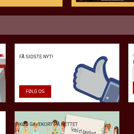
FÅ SIDSTE NYT!
T I BIOGRAFENS KIOSK
FØLG OS
KØB GAVEKORT PÅ NETTET