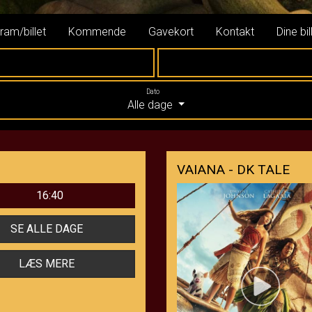
ram/billet
Kommende
Gavekort
Kontakt
Dine bil
Dato
Alle dage
VAIANA - DK TALE
16:40
SE ALLE DAGE
LÆS MERE