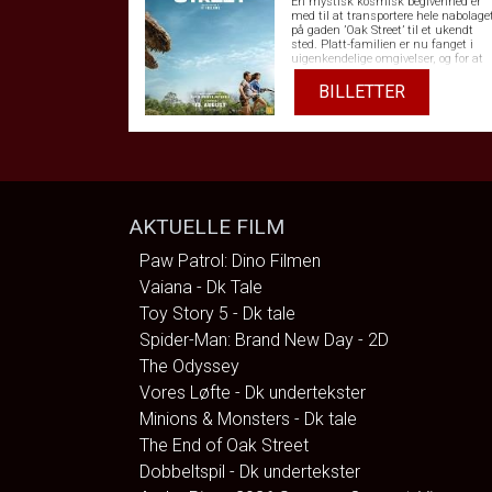
En mystisk kosmisk begivenhed er
med til at transportere hele nabolage
på gaden ’Oak Street’ til et ukendt
sted. Platt-familien er nu fanget i
uigenkendelige omgivelser, og for at
overleve skal de holde sammen.
BILLETTER
AKTUELLE FILM
Paw Patrol: Dino Filmen
Vaiana - Dk Tale
Toy Story 5 - Dk tale
Spider-Man: Brand New Day - 2D
The Odyssey
Vores Løfte - Dk undertekster
Minions & Monsters - Dk tale
The End of Oak Street
Dobbeltspil - Dk undertekster