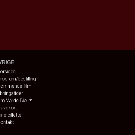
VRIGE
orsiden
rogram/bestilling
ommende film
bningstider
m Varde Bio
avekort
ine billetter
ontakt