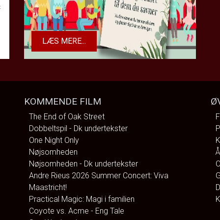
t
LÆS MERE...
KOMMENDE FILM
Ø
The End of Oak Street
F
Dobbeltspil - Dk undertekster
P
One Night Only
K
Nøjsomheden
Å
Nøjsomheden - Dk undertekster
O
Andre Rieus 2026 Summer Concert: Viva
G
Maastricht!
D
Practical Magic: Magi i familien
K
Coyote vs. Acme - Eng Tale