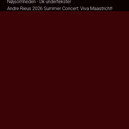
Nøjsomheden - Dk undertekster
Andre Rieus 2026 Summer Concert: Viva Maastricht!
Practical Magic: Magi i familien
Coyote vs. Acme - Eng Tale
Spa Weekend
Brohr
Clayface
The Hunger Games: Sunrise on the Reaping
Katten med Hatten - Dk tale
Dune: Del 3
Jumanji: Open World
ØVRIGE
Forsiden
Program/bestilling
Kommende film
Åbningstider
Om Varde Bio
Gavekort