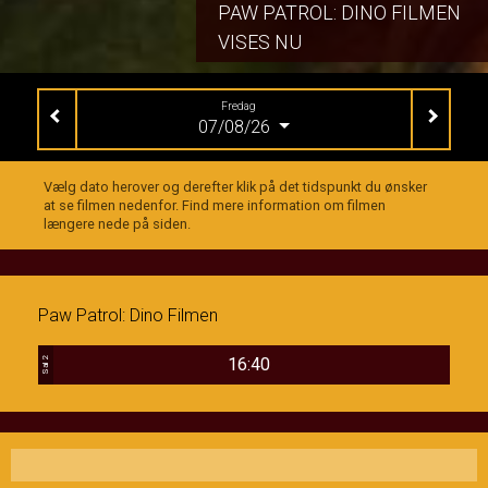
PAW PATROL: DINO FILMEN
VISES NU
Fredag
07/08/26
Vælg dato herover og derefter klik på det tidspunkt du ønsker
at se filmen nedenfor. Find mere information om filmen
længere nede på siden.
Paw Patrol: Dino Filmen
16:40
Sal 2