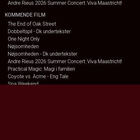
Andre Rieus 2026 Summer Concert: Viva Maastricht!
KOMMENDE FILM
The End of Oak Street
Dobbeltspil - Dk undertekster
One Night Only
Nøjsomheden
Nøjsomheden - Dk undertekster
Andre Rieus 2026 Summer Concert: Viva Maastricht!
Practical Magic: Magi i familien
Coyote vs. Acme - Eng Tale
Spa Weekend
Brohr
Clayface
The Hunger Games: Sunrise on the Reaping
Katten med Hatten - Dk tale
Dune: Del 3
Jumanji: Open World