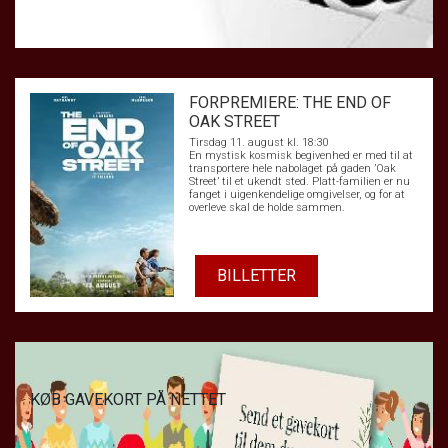
FORPREMIERE: THE END OF
OAK STREET
Tirsdag 11. august kl. 18:30
En mystisk kosmisk begivenhed er med til at
transportere hele nabolaget på gaden ’Oak
Street’ til et ukendt sted. Platt-familien er nu
fanget i uigenkendelige omgivelser, og for at
overleve skal de holde sammen.
BILLETTER
KØB GAVEKORT PÅ NETTET